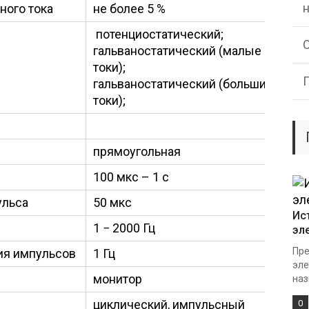
ного тока
не более 5 %
потенциостатический;
гальваностатический (малые
токи);
гальваностатический (большие
токи);
прямоугольная
100 мкс – 1 с
ульса
50 мкс
Ис
в
1 − 2000 Гц
эл
Пре
ия импульсов
1 Гц
эле
монитор
наз
циклический, импульсный
0