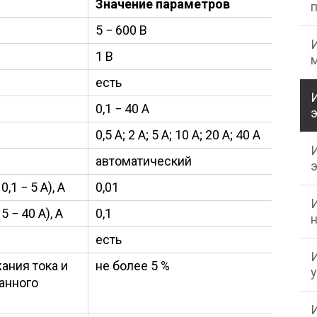
Значение параметров
5 − 600 В
1 В
есть
0,1 − 40 А
0,5 А; 2 А; 5 А; 10 А; 20 А; 40 А
автоматический
,1 − 5 А), А
0,01
 − 40 А), А
0,1
есть
ания тока и
не более 5 %
анного