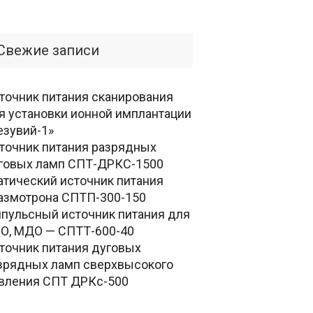
Свежие записи
точник питания сканирования
я установки ионной имплантации
езувий-1»
точник питания разрядных
говых ламп СПТ-ДРКС-1500
атический источник питания
азмотрона СПТП-300-150
пульсный источник питания для
О, МДО — СПТТ-600-40
точник питания дуговых
зрядных ламп сверхвысокого
вления СПТ ДРКс-500