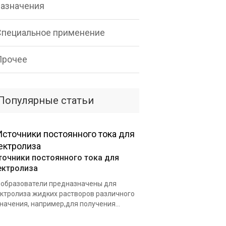
назначения
Специальное применение
Прочее
Популярные статьи
точники постоянного тока для
ектролиза
образователи предназначены для
ктролиза жидких растворов различного
начения, например,для получения...