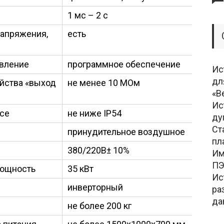
1 мс – 2 с
напряжения,
есть
авление
программное обеспечение
Ис
дл
йства «выход
не менее 10 МОм
«В
Ис
усе
не ниже IP54
ду
Ст
принудительное воздушное
пл
380/220В± 10%
Им
ПЭ
мощность
35 кВт
Ис
инверторный
ра
да
не более 200 кг