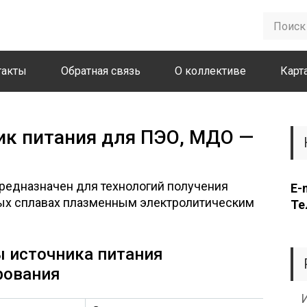
такты
Обратная связь
О коллективе
Карт
ик питания для ПЭО, МДО —
редназначен для технологий получения
E-
ых сплавах плазменным электролитическим
Те
ы источника питания
рования