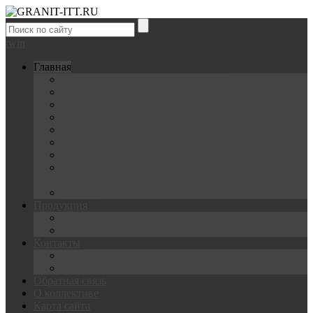
tw
in
Главная
Источники питания плазмотронов
Источники питания магнетронов
Источники питания электронных пушек
Электрохимия
Магнитные системы ускорителей
Электродуговые печи
Специальное применение
Источники питания газоразрядных
короткодуговых шаровых ламп
Прочее
Продукция
Скачать каталог в XLS
Скачать каталог в PDF
Контакты
География поставок
Форма заказа
Обратная связь
О коллективе
Карта сайта