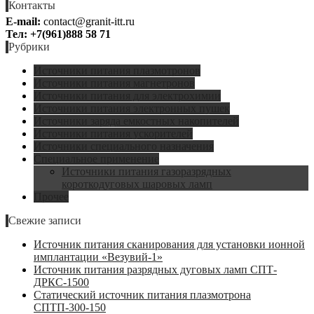
Контакты
E-mail:
contact@granit-itt.ru
Тел: +7(961)888 58 71
Рубрики
Источники питания плазмотронов
Источники питания магнетронов
Источники питания для электрохимии
Источники питания электронных пушек
Источники заряда емкостных накопителей
Источники питания ускорителей
Источники специального назначения
Специальное применение
Источники питания газоразрядных
короткодуговых шаровых ламп
Прочее
Свежие записи
Источник питания сканирования для установки ионной
имплантации «Везувий-1»
Источник питания разрядных дуговых ламп СПТ-
ДРКС-1500
Статический источник питания плазмотрона
СПТП-300-150