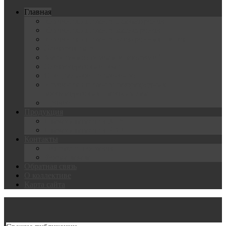
Главная
Источники питания плазмотронов
Источники питания магнетронов
Источники питания электронных пушек
Электрохимия
Магнитные системы ускорителей
Электродуговые печи
Специальное применение
Источники питания газоразрядных
короткодуговых шаровых ламп
Прочее
Продукция
Скачать каталог в XLS
Скачать каталог в PDF
Контакты
География поставок
Форма заказа
Обратная связь
О коллективе
Карта сайта