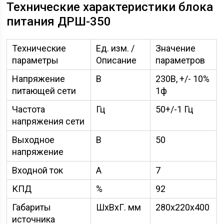
Технические характеристики блока
питания ДРШ-350
Технические
Ед. изм.
/
Значение
параметры
Описание
параметров
Напряжение
В
230В, +/- 10%
питающей сети
1ф
Частота
Гц
50
+/-1 Гц
напряжения сети
Выходное
В
50
напряжение
Входной ток
А
7
КПД
%
92
Габариты
ШхВхГ. мм
280х220х400
источника