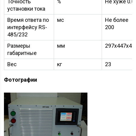
Точность
%
Не хуже 0.0
установки тока
Время ответа по
мс
Не более
интерфейсу
RS-
200
485/232
Размеры
мм
297x447x49
габаритные
Вес
кг
23
Фотографии