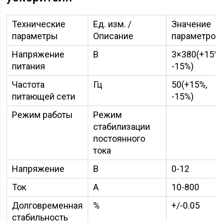
Технические
Ед. изм.
/
Значение
параметры
Описание
параметров
Напряжение
В
3×380(+15%
питания
-15%)
Частота
Гц
50(+15%,
питающей сети
-15%)
Режим работы
Режим
стабилизации
постоянного
тока
Напряжение
В
0-12
Ток
А
10-800
Долговременная
%
+/-0.05
стабильность