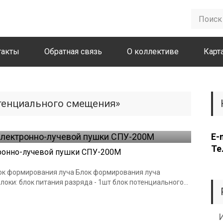
такты
Обратная связь
О коллективе
Карт
отенциального смещения»
E-
Те
тронно-лучевой пушки СПУ-200М
лок формирования луча Блок формирования луча
ки: блок питания разряда - 1шт блок потенциального...