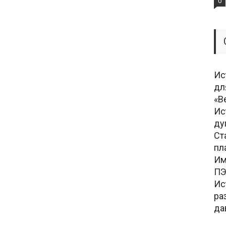
0
Ис
дл
«В
Ис
ду
Ст
пл
Им
ПЭ
Ис
ра
да