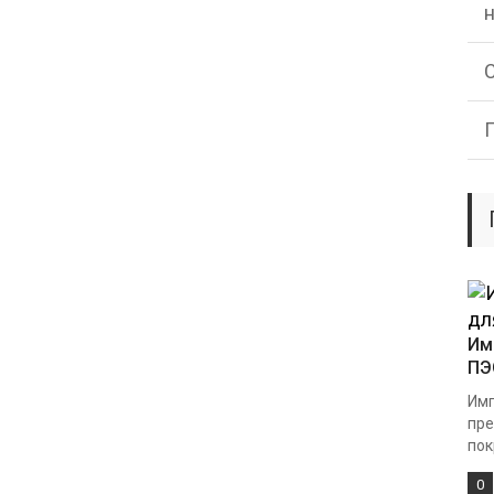
Им
ПЭ
Имп
пре
пок
0