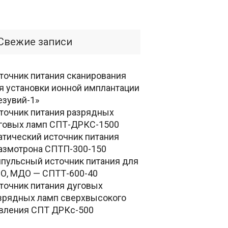
Свежие записи
точник питания сканирования
я установки ионной имплантации
езувий-1»
точник питания разрядных
говых ламп СПТ-ДРКС-1500
атический источник питания
азмотрона СПТП-300-150
пульсный источник питания для
О, МДО — СПТТ-600-40
точник питания дуговых
зрядных ламп сверхвысокого
вления СПТ ДРКс-500