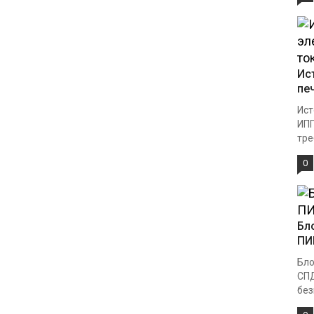
Ис
пе
Ист
ИПП
тре
0
Бл
ПИ
Бло
СПД
без