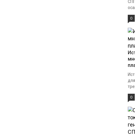
СПП
оса
0
Ис
мн
пл
Ист
для
тре
0