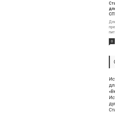
Ст
дл
СП
Для
пре
пит
0
Ис
дл
«В
Ис
ду
Ст