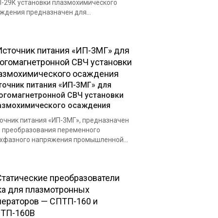
-29К установки плазмохимического
ждения предназначен для...
точник питания «ИП-3МГ» для
огомагнетронной СВЧ установки
азмохимического осаждения
очник питания «ИП-3МГ», предназначен
 преобразования переменного
хфазного напряжения промышленной...