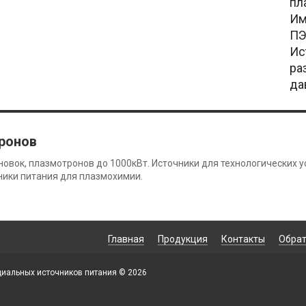
пл
Им
ПЭ
Ис
ра
да
ронов
новок, плазмотронов до 1000кВт. Источники для технологических 
ники питания для плазмохимии.
Главная
Продукция
Контакты
Обрат
ециальных источников питания © 2026