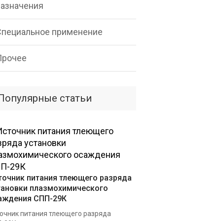
назначения
Специальное применение
Прочее
Популярные статьи
точник питания тлеющего разряда
тановки плазмохимического
аждения СПП-29К
очник питания тлеющего разряда