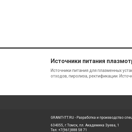
Источники питания плазмот
Источники питания для плазменных уста
отходов, пиролиза, ректификации. Источ
GRANIT-ITT.RU - Разработка и производство сп
634055, г.Томск, пл. Академика Зуева, 1
Тел: +7(961)888 58 71