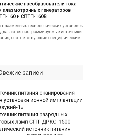
атические преобразователи тока
я плазмотронных генераторов —
ТП-160 и СПТП-160В
 плазменных технологических установок
длагаются программируемые источники
ания, соответствующие специфическим...
Свежие записи
точник питания сканирования
я установки ионной имплантации
езувий-1»
точник питания разрядных
говых ламп СПТ-ДРКС-1500
атический источник питания