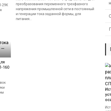
преобразования переменного трехфазного
П-29К
напряжения промышленной сети в постоянный
я
и генерации тока заданной формы, для
питания...
для
П-160
овок
ики
Ис
им
ус
ос
Ист